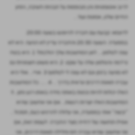
לרוב אוטומטיות והן מבוססות על תבניות חשיבה, ניסיון
החיים שלנו, אמונות ועוד...
לדוגמא: קבעת עם חברה להיפגש בשעה 20:00
במסעדה. השעה 20:30 והחברה עדיין לא הגיעה. היא לא
עונה לטלפון.... לאן המחשבות שלך הולכות? 1. היא בטח
נרדמה והטלפון שלה על שקט. 2. היא פשוט חוצפנית! גם
לא מגיעה בזמן וגם לא עונה לי לטלפון! 3. אוייי... אולי היא
עברה תאונת דרכים נוראית בדרך ... 4. ..... כל המחשבות
האלו יכולות להיות נכונות באותה מידה באותו רגע נתון...!!
המחשבות האלו יוצרות רגשות... אם אני אחשוב שהיא
"יבשה" אותי במסעדה, אני עלולה להרגיש כעס, תסכול...
אפילו תחושה של דחייה מצד החברה. לעומת זאת, אם
אני אחשוב שהיא עברה חס וחלילה תאונת דרכים, אני